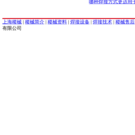
哪种焊接方式更适用
上海稷械
|
稷械简介
|
稷械资料
|
焊接设备
|
焊接技术
|
稷械售后
有限公司