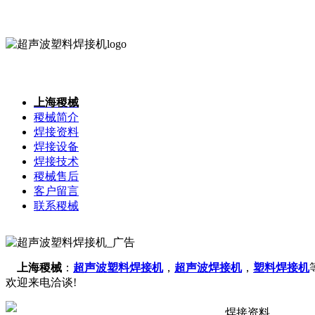
上海稷械
稷械简介
焊接资料
焊接设备
焊接技术
稷械售后
客户留言
联系稷械
上海稷械
：
超声波塑料焊接机
，
超声波焊接机
，
塑料焊接机
欢迎来电洽谈!
焊接资料