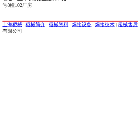
号8幢102厂房
上海稷械
|
稷械简介
|
稷械资料
|
焊接设备
|
焊接技术
|
稷械售后
有限公司