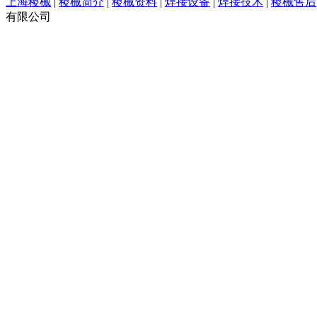
上海稷械
|
稷械简介
|
稷械资料
|
焊接设备
|
焊接技术
|
稷械售后
有限公司